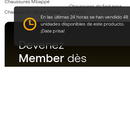
Chaussures Mbappé
Chaussures de foot pour
Chaussures Lamine Yamal
enfants
En las últimas 24 horas se han vendido 48
unidades disponibles de este producto.
¡Date prisa!
Devenez
Member
dès
maintenant
Téléchargez maintenant
l'application pour les
passionnés du matériel de foot