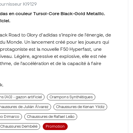
 fournisseur KI9129
das en couleur Tursol-Core Black-Gold Metallic.
iciel.
ck Road to Glory d'adidas s'inspire de l'énergie, de
e du Monde. Un lancement créé pour les joueurs qui
 protagoniste est la nouvelle F50 Hyperfast, une
veau. Légère, agressive et explosive, elle est née
hme, de l'accélération et de la capacité à faire
k.
 (AG) - gazon artificiel
Crampons Synthétiques
haussures de Julián Álvarez
Chaussures de Kenan Yildiz
co Dimarco
Chaussures de Rafael Leão
Chaussures Dembélé
Promotion