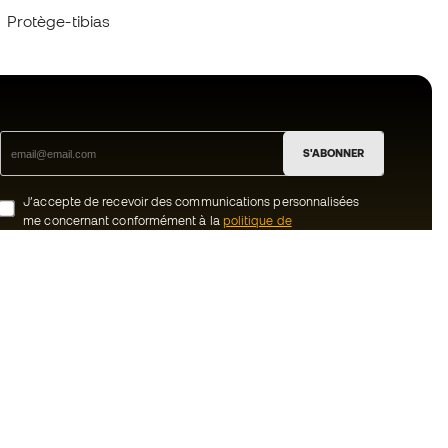
Protège-tibias
S'ABONNER
J’accepte de recevoir des communications personnalisées
me concernant conformément à la
politique de
confidentialité
de Sports Emotion.
ion
#BeTheBest
uté Member
Chez Sports Emotion, nous encourageons
une culture de vie sportive axée sur le