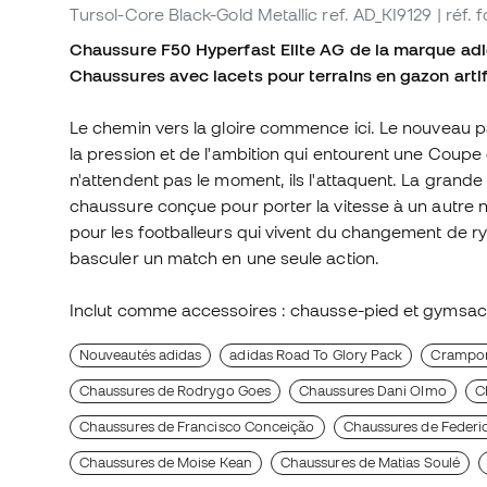
Tursol-Core Black-Gold Metallic
ref. AD_KI9129
| réf.
Chaussure F50 Hyperfast Elite AG de la marque adi
Chaussures avec lacets pour terrains en gazon artif
Le chemin vers la gloire commence ici. Le nouveau pa
la pression et de l'ambition qui entourent une Coup
n'attendent pas le moment, ils l'attaquent. La grande
chaussure conçue pour porter la vitesse à un autre ni
pour les footballeurs qui vivent du changement de ryt
basculer un match en une seule action.
Inclut comme accessoires : chausse-pied et gymsac
Nouveautés adidas
adidas Road To Glory Pack
Crampons
Chaussures de Rodrygo Goes
Chaussures Dani Olmo
C
Chaussures de Francisco Conceição
Chaussures de Federi
Chaussures de Moise Kean
Chaussures de Matias Soulé