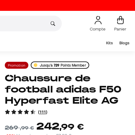
Compte
Panier
Kits
Blogs
Promotion
Jusqu'à
729
Points Member
Chaussure de
football adidas F50
Hyperfast Elite AG
(
111
)
242
,
99
€
269
,
99
€