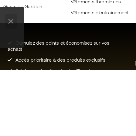
Vêtements thermiques
Gants de Gardien
Vêtements d’entraînement
Cumulez des points et économisez sur vos
achats
Accès prioritaire à des produits exclusifs
Rejoignez plus d’un demi-million de
membres.
Besoin d'aide ?
Fútbol Emot
Service client
La communa