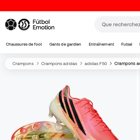
Chaussures de foot
Gants de gardien
Entraînement
Futsal
Crampons
Crampons adidas
adidas F50
Crampons ad