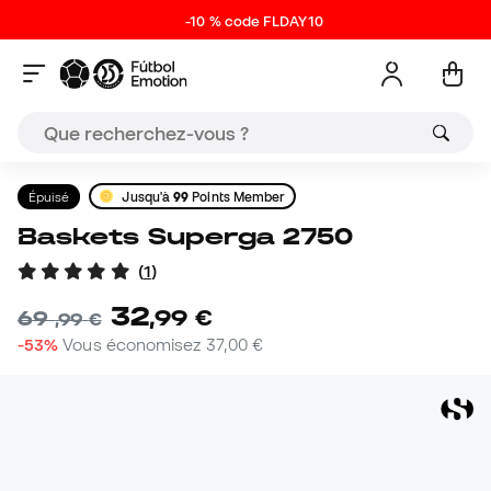
-10 % code FLDAY10
Épuisé
Jusqu'à
99
Points Member
Baskets Superga 2750
(
1
)
32
,
99
€
69
,
99
€
-53%
Vous économisez
37,00 €