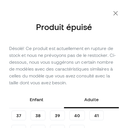
Produit épuisé
Désolé! Ce produit est actuellement en rupture de
Épuisé
Jusqu'à
162
Points Member
stock et nous ne prévoyons pas de le restocker. Ci-
Baskets Reebok Club C 85
dessous, nous vous suggérons un certain nombre
de modèles avec des caractéristiques similaires à
Soyez le premier à partager votre avis
celles du modèle que vous avez consulté avec la
53
,
99
€
99
taille dont vous avez besoin.
,
99
€
-46%
Vous économisez
46,00 €
Enfant
Adulte
37
38
39
40
41