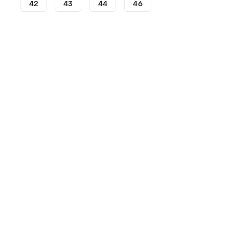
42
43
44
46
Lifestyle
Sneakers - Lifestyle
Sneakers Reebok