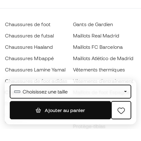
Chaussures de foot
Gants de Gardien
Chaussures de futsal
Maillots Real Madrid
Chaussures Haaland
Maillots FC Barcelona
Chaussures Mbappé
Maillots Atlético de Madrid
Chaussures Lamine Yamal
Vêtements thermiques
Chaussures de foot adidas
Vêtements d’entraînement
Choisissez une taille
Chaussures de foot Nike
Maillots de foot Espagne
Ballons de foot
Maillots de football
Ajouter au panier
Chaussures de foot pour
Imperméables
enfants
Protège-tibias
Gants pour enfant
Vêtements de gardien de