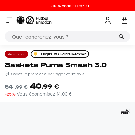
-10 % code FLDAY10
Promotion
Jusqu'à
123
Points Member
Baskets Puma Smash 3.0
Soyez le premier à partager votre avis
40
,
99
€
54
,
99
€
-25%
Vous économisez
14,00 €