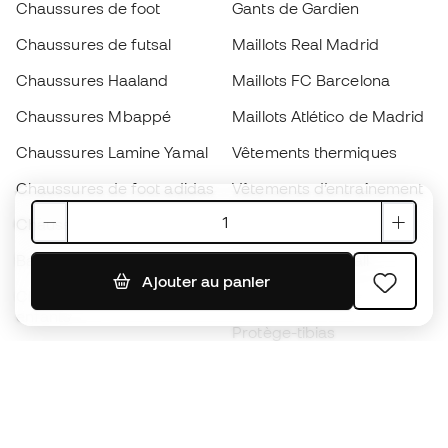
Chaussures de foot
Gants de Gardien
Chaussures de futsal
Maillots Real Madrid
Chaussures Haaland
Maillots FC Barcelona
Chaussures Mbappé
Maillots Atlético de Madrid
Chaussures Lamine Yamal
Vêtements thermiques
Chaussures de foot adidas
Vêtements d’entraînement
Chaussures de foot Nike
Maillots de foot Espagne
Ballons de foot
Maillots de football
Ajouter au panier
Chaussures de foot pour
Imperméables
enfants
Protège-tibias
Gants pour enfant
Vêtements de gardien de
Chaussures pour enfants
but
Vètements pour enfants
Black Friday