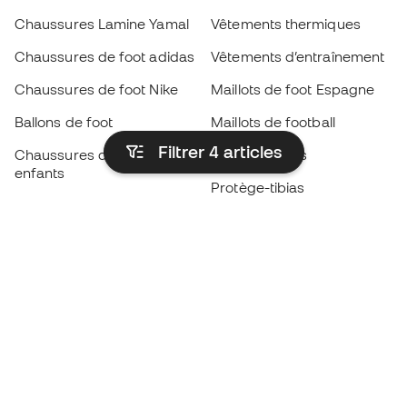
Chaussures Lamine Yamal
Vêtements thermiques
Chaussures de foot adidas
Vêtements d’entraînement
Chaussures de foot Nike
Maillots de foot Espagne
Ballons de foot
Maillots de football
Filtrer 4
articles
Chaussures de foot pour
Imperméables
enfants
Protège-tibias
Gants pour enfant
Vêtements de gardien de
Chaussures pour enfants
but
Vètements pour enfants
Black Friday
Devenez
Member
dès maintenant