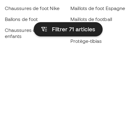
Chaussures de foot Nike
Maillots de foot Espagne
Ballons de foot
Maillots de football
Filtrer 71
articles
Chaussures de foot pour
Imperméables
enfants
Protège-tibias
Gants pour enfant
Vêtements de gardien de
Chaussures pour enfants
but
Vètements pour enfants
Black Friday
Devenez
Member
dès maintenant
Cumulez des points et économisez sur vos
achats